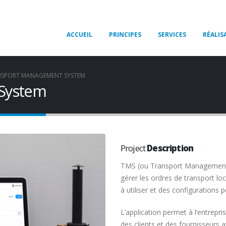
ACCUEIL
PRINCIPES
SERVICES
RÉALIS
NSPORT MANAGEMENT SYSTEM
System
Project
Description
TMS (ou Transport Management 
gérer les ordres de transport loc
à utiliser et des configurations 
L’application permet à l’entrepris
des clients et des fournisseurs av