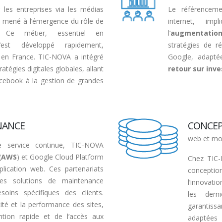
les entreprises via les médias
Le référencemen
e a mené à l’émergence du rôle de
internet, imp
Ce métier, essentiel en
l’
augmentation 
s’est développé rapidement,
stratégies de r
t en France. TIC-NOVA a intégré
Google, adapté
atégies digitales globales, allant
retour sur inv
cebook à la gestion de grandes
NANCE
CONCE
web et mo
e service continue, TIC-NOVA
(
AWS
) et Google Cloud Platform
Chez TIC-
lication web. Ces partenariats
concepti
 des solutions de maintenance
l’innovatio
oins spécifiques des clients.
les dern
cité et la performance des sites,
garantiss
ntion rapide et de l’accès aux
adaptées 