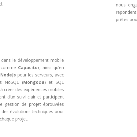
d.
nous enga
répondent
prêtes pou
le dans le développement mobile
rm comme
Capacitor
, ainsi qu’en
t
NodeJs
pour les serveurs, avec
es NoSQL (
MongoDB
) et SQL
à créer des expériences mobiles
t d’un suivi clair et participent
e gestion de projet éprouvées
e des évolutions techniques pour
 chaque projet.