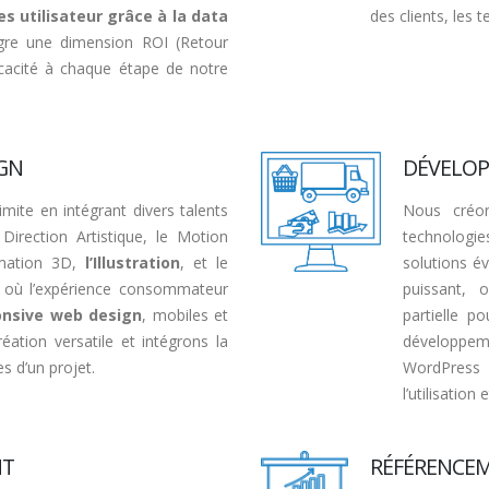
s utilisateur grâce à la data
des clients, les 
ègre une dimension ROI (Retour
ficacité à chaque étape de notre
IGN
DÉVELOP
imite en intégrant divers talents
Nous créon
Direction Artistique, le Motion
technologie
imation 3D,
l’Illustration
, et le
solutions év
 où l’expérience consommateur
puissant, 
onsive web design
, mobiles et
partielle p
réation versatile et intégrons la
développe
s d’un projet.
WordPress 
l’utilisation
NT
RÉFÉRENCEM