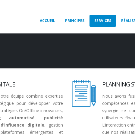
ACCUEIL
PRINCIPES
SERVICES
RÉALIS
GITALE
PLANNING S
notre équipe combine expertise
Nous avons fusi
tégique pour développer votre
compétences ess
ratégies On/Offline innovantes,
synergie se co
ng automatisé
,
publicité
utilisateurs fin
’influence digitale
, gestion
L’interaction entr
lateformes émergentes et
que nos réalisa