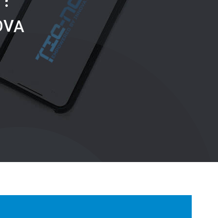
O
V
A