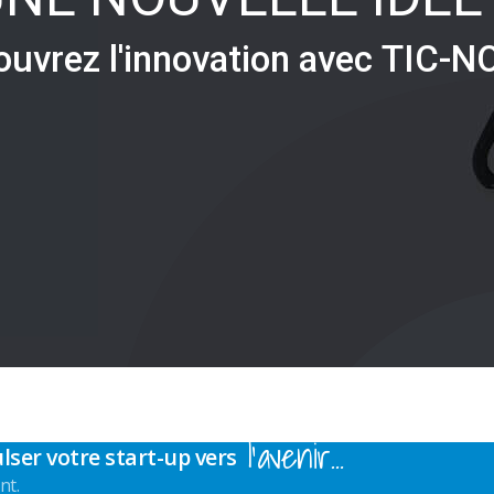
o
u
v
r
e
z
l
'
i
n
n
o
v
a
t
i
o
n
a
v
e
c
T
I
C
-
N
l’avenir…
lser votre start-up vers
nt.