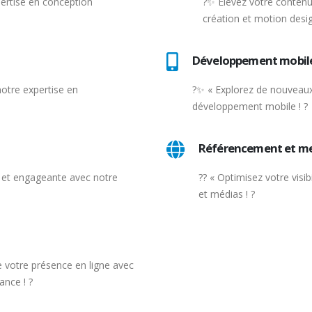
pertise en conception
?✨ Élevez votre contenu
création et motion desig
Développement mobil
otre expertise en
?✨ « Explorez de nouveaux
développement mobile ! ?
Référencement et m
et engageante avec notre
?? « Optimisez votre visi
et médias ! ?
de votre présence en ligne avec
nce ! ?