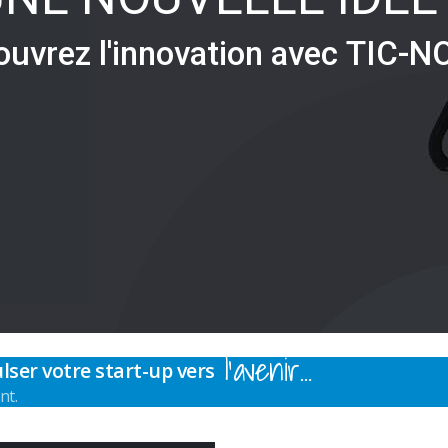
o
u
v
r
e
z
l
'
i
n
n
o
v
a
t
i
o
n
a
v
e
c
T
I
C
-
N
l’avenir…
lser votre start-up vers
nt.