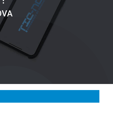
O
V
A