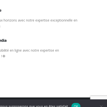
e
x horizons avec notre expertise exceptionnelle en

edia
ibilité en ligne avec notre expertise en
! 🌐
e, nous supposerons que vous en êtes satisfait.
OK