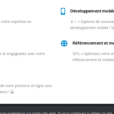
Développement mobil
 notre expertise en
📱✨ « Explorez de nouveau
développement mobile ! 
Référencement et m
 et engageante avec notre
🚀🔍 « Optimisez votre vis
référencement et médias 
e de votre présence en ligne avec
ance ! 💻
eure expérience sur notre site web. Si vous continuez à utiliser ce sit