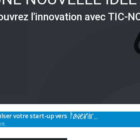
o
u
v
r
e
z
l
'
i
n
n
o
v
a
t
i
o
n
a
v
e
c
T
I
C
-
N
l’avenir…
lser votre start-up vers
nt.