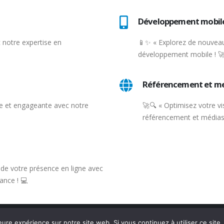
Développement mobil
 notre expertise en
📱✨ « Explorez de nouveau
développement mobile ! 
Référencement et m
 et engageante avec notre
🚀🔍 « Optimisez votre vis
référencement et médias 
e de votre présence en ligne avec
ance ! 💻
eure expérience sur notre site web. Si vous continuez à utiliser ce sit