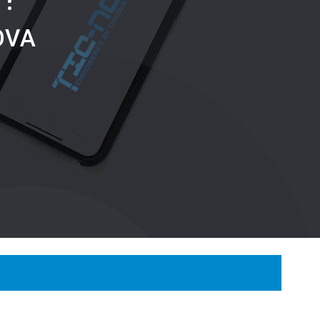
O
V
A