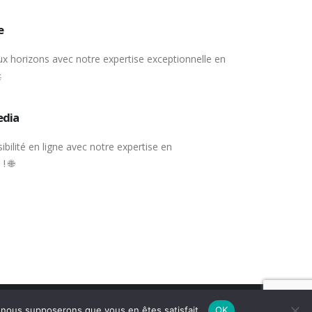
e
x horizons avec notre expertise exceptionnelle en

edia
ibilité en ligne avec notre expertise en
! 🌐
e, nous supposerons que vous en êtes satisfait.
OK