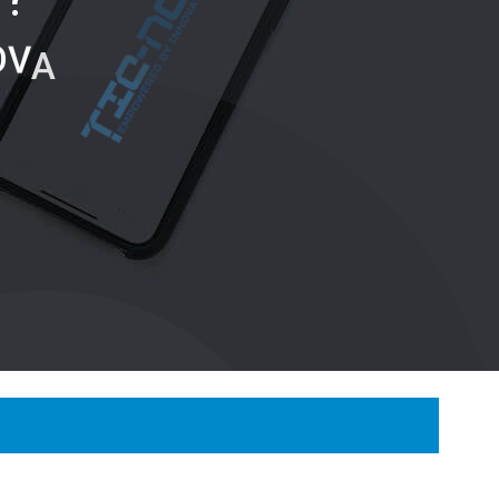
O
V
A