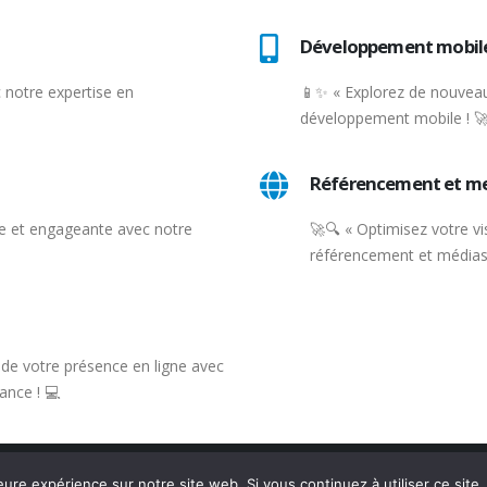
Développement mobil
 notre expertise en
📱✨ « Explorez de nouveau
développement mobile ! 
Référencement et m
 et engageante avec notre
🚀🔍 « Optimisez votre vis
référencement et médias 
e de votre présence en ligne avec
ance ! 💻
eure expérience sur notre site web. Si vous continuez à utiliser ce sit