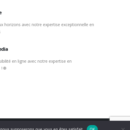
e
x horizons avec notre expertise exceptionnelle en

edia
ibilité en ligne avec notre expertise en
! 🌐
e, nous supposerons que vous en êtes satisfait.
OK