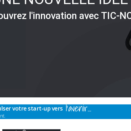
o
u
v
r
e
z
l
'
i
n
n
o
v
a
t
i
o
n
a
v
e
c
T
I
C
-
N
l’avenir…
lser votre start-up vers
nt.