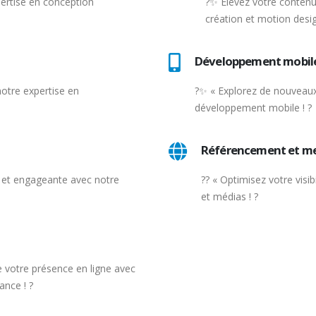
pertise en conception
?✨ Élevez votre contenu
création et motion desig
Développement mobil
otre expertise en
?✨ « Explorez de nouveaux
développement mobile ! ?
Référencement et m
et engageante avec notre
?? « Optimisez votre visi
et médias ! ?
de votre présence en ligne avec
nce ! ?