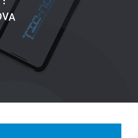
O
V
A