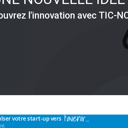
o
u
v
r
e
z
l
'
i
n
n
o
v
a
t
i
o
n
a
v
e
c
T
I
C
-
N
l’avenir…
lser votre start-up vers
nt.